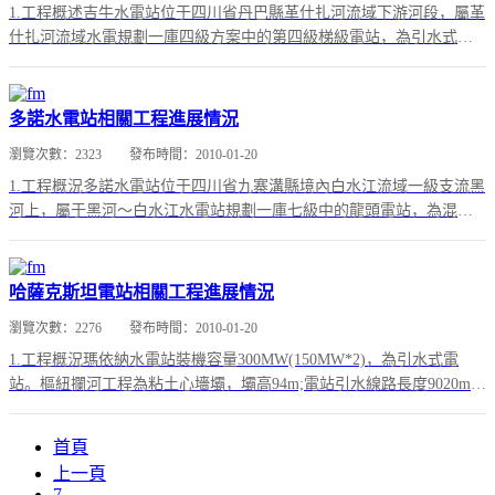
1.工程概述吉牛水電站位于四川省丹巴縣革什扎河流域下游河段，屬革
什扎河流域水電規劃一庫四級方案中的第四級梯級電站，為引水式電
站。電站首部樞紐位于丹巴縣革什扎鄉獨狼...
多諾水電站相關工程進展情況
瀏覽次數：
2323
發布時間：
2010-01-20
1.工程概況多諾水電站位于四川省九寨溝縣境內白水江流域一級支流黑
河上，屬于黑河～白水江水電站規劃一庫七級中的龍頭電站，為混合
式開發電站，裝機容量2×50MW。多諾...
哈薩克斯坦電站相關工程進展情況
瀏覽次數：
2276
發布時間：
2010-01-20
1.工程概況瑪依納水電站裝機容量300MW(150MW*2)，為引水式電
站。樞紐攔河工程為粘土心墻壩，壩高94m;電站引水線路長度9020m，
其中引水隧洞長482...
首頁
上一頁
7