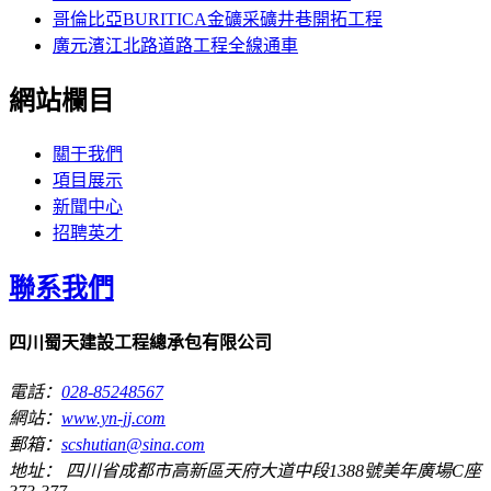
哥倫比亞BURITICA金礦采礦井巷開拓工程
廣元濱江北路道路工程全線通車
網站欄目
關于我們
項目展示
新聞中心
招聘英才
聯系我們
四川蜀天建設工程總承包有限公司
電話：
028-85248567
網站：
www.yn-jj.com
郵箱：
scshutian@sina.com
地址： 四川省成都市高新區天府大道中段1388號美年廣場C座