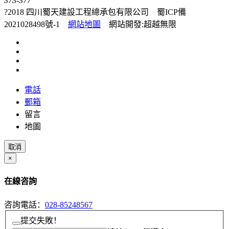
373-377
?2018 四川蜀天建設工程總承包有限公司
蜀ICP備
2021028498號-1
網站地圖
網站開發
:
超越無限
電話
郵箱
留言
地圖
取消
×
在線咨詢
咨詢電話：
028-85248567
提交失敗！